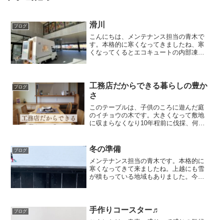
滑川
ブログ
こんにちは、メンテナンス担当の青木で
す。本格的に寒くなってきましたね、寒
くなってくるとエコキュートの内部凍結
で多くお電話をいただきます。浴槽に水
を張ったままにして循環モードにしてお
使いください。11/16の土曜日に滑川市の
複合施設メリカにて...
工務店だからできる暮らしの豊か
ブログ
さ
このテーブルは、子供のころに遊んだ庭
のイチョウの木です。大きくなって敷地
に収まらなくなり10年程前に伐採、何か
に使えないかなーと車庫に保存しておい
たそうです。今回新築へ建替えにあた
り、保管場所がなくなってしまうので、
冬の準備
ブログ
何とか何かに生かせないか...
メンテナンス担当の青木です。本格的に
寒くなってきて来ましたね。上越にも雪
が積もっている地域もありました。今年
はボードに何回か行けたらいいな～と思
っているところです。さて、先日あるお
宅にお邪魔したところ、浴室が寒くてヒ
ートショックが心配だとい...
手作りコースター♬
ブログ