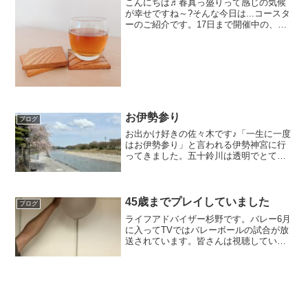
こんにちは♬春真っ盛りって感じの気候
が幸せですね～?そんな今日は...コースタ
ーのご紹介です。17日まで開催中の、マ
イホームフェスタでプレゼントしている
ものです！もちろん、こちらも大工さん
の手作り！一つ一つ、木の目も違ってい
るので、同じ木を...
お伊勢参り
ブログ
お出かけ好きの佐々木です♪「一生に一度
はお伊勢参り」と言われる伊勢神宮に行
ってきました。五十鈴川は透明でとても
綺麗で空気も澄んでいてとても気持ちが
よかったです✨おはらい町とおかげ横丁
にも行ってきました。江戸時代～明治時
代を再現した街並みでと...
45歳までプレイしていました
ブログ
ライフアドバイザー杉野です。バレー6月
に入ってTVではバレーボールの試合が放
送されています。皆さんは視聴していま
すか？私は中学から45歳位までプレイし
ていました。そのためか放送されると，
TVに釘付けです。パリ五輪(パリ)での活
躍も今から楽し...