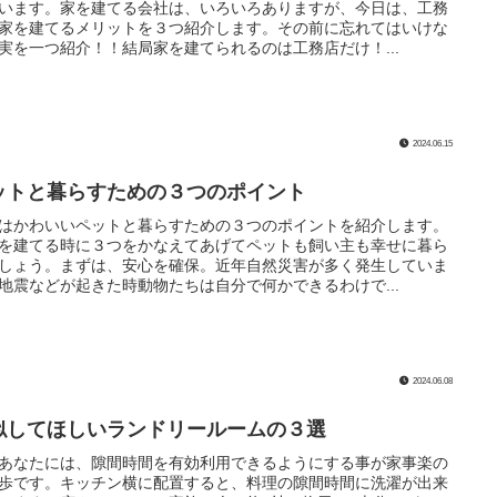
います。家を建てる会社は、いろいろありますが、今日は、工務
家を建てるメリットを３つ紹介します。その前に忘れてはいけな
実を一つ紹介！！結局家を建てられるのは工務店だけ！...
2024.06.15
ットと暮らすための３つのポイント
はかわいいペットと暮らすための３つのポイントを紹介します。
を建てる時に３つをかなえてあげてペットも飼い主も幸せに暮ら
しょう。まずは、安心を確保。近年自然災害が多く発生していま
地震などが起きた時動物たちは自分で何かできるわけで...
2024.06.08
似してほしいランドリールームの３選
あなたには、隙間時間を有効利用できるようにする事が家事楽の
歩です。キッチン横に配置すると、料理の隙間時間に洗濯が出来