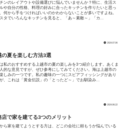
チンのレイアウトや設備選びに悩んでいませんか？特に、生活ス
ルや自分の性格、料理の好みに合ったキッチンを作りたいと思っ
、何から手をつければいいのかわからないことが多いですよね。
スタでいろんなキッチンを見ると、「あ～素敵～」「カ...
2024.07.06
越の夏を楽しむ方法3選
は私のおすすめする上越市の夏の楽しみを3つ紹介します。あくま
人的な意見ですが、ぜひ参考にしてみてください。海は上越市の
楽しみの一つです。私の趣味の一つにスピアフィッシングがあり
が、これは「黄金伝説」の「とったど～」でお馴染み...
2024.06.22
務店で家を建てる3つのメリット
から家を建てようとする方は、どこの会社に頼もうか悩んでいる