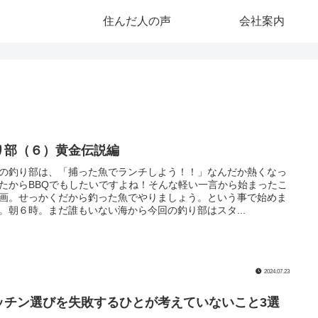
住んだ人の声
会社案内
り部（６）黄金伝説編
の釣り部は、「捕った魚でランチしよう！！」なんだか熱くなっ
たからBBQでもしたいですよね！そんな軽い一言から始まったこ
画。せっかくだから釣った魚でやりましょう。という事で始めま
。朝６時。まだ誰もいない海から今回の釣り部はスタ...
2024.07.23
ッチン選びを失敗するひとが考えていないこと3選