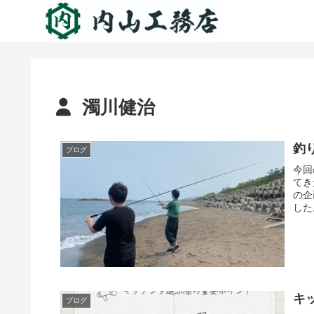
濁川健治
釣
ブログ
今回
てき
の企
した
キ
ブログ