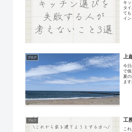
キッ
タイ
ても
イン
上
ブログ
今日
で個
夏の
ます
工
ブログ
これ