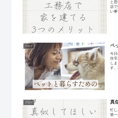
と思
店で
い事
ペ
ブログ
今日
住宅
しま
す。
真
ブログ
忙し
第一